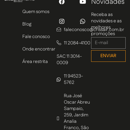
Novidades
Quem somos
Receba as
novidades e as
Blog
melhores
faleconosco@crissair.com.br
promoções
Fale conosco
11 2084-4100
Onde encontrar
ENVIAR
SAC 11 3014-
Área restrita
0009
11 94523-
5762
Rua José
Oscar Abreu
Sampaio,
259, Jardim
Analia
Franco, São