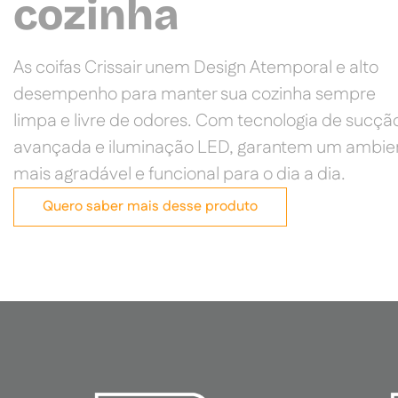
cozinha
As coifas Crissair unem Design Atemporal e alto
desempenho para manter sua cozinha sempre
limpa e livre de odores. Com tecnologia de sucçã
avançada e iluminação LED, garantem um ambie
mais agradável e funcional para o dia a dia.
Quero saber mais desse produto