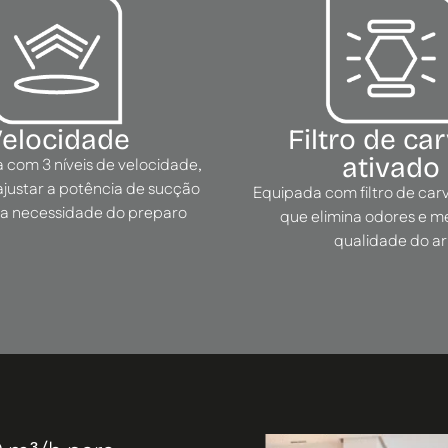
elocidade
Filtro de ca
ativado
a com 3 níveis de velocidade,
ajustar a potência de sucção
Equipada com filtro de car
a necessidade do preparo
que elimina odores e m
qualidade do ar