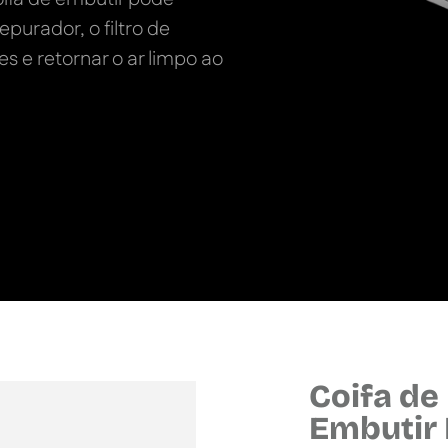
urador, o filtro de
s e retornar o ar limpo ao
Coifa de
Embutir 