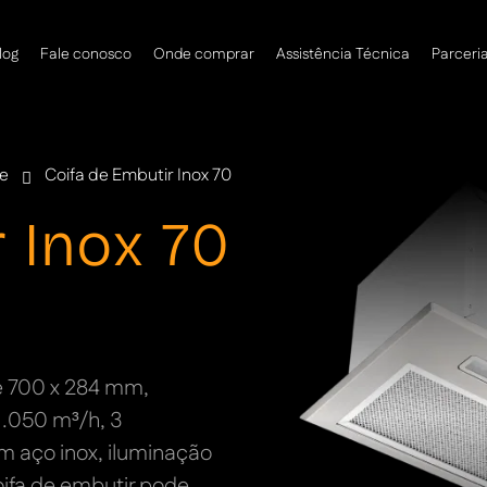
log
Fale conosco
Onde comprar
Assistência Técnica
Parceri
le
Coifa de Embutir Inox 70
 Inox 70
de 700 x 284 mm,
1.050 m³/h, 3
 aço inox, iluminação
coifa de embutir pode