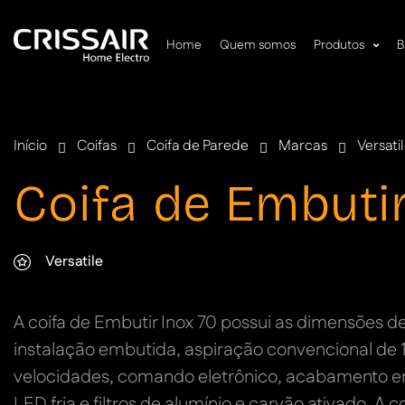
Home
Quem somos
Produtos
B
Início
Coifas
Coifa de Parede
Marcas
Versati
Coifa de Embutir
Versatile
A coifa de Embutir Inox 70 possui as dimensões 
instalação embutida, aspiração convencional de 
velocidades, comando eletrônico, acabamento em
LED fria e filtros de alumínio e carvão ativado. A 