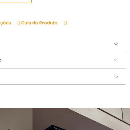
uções
Guia do Produto
o