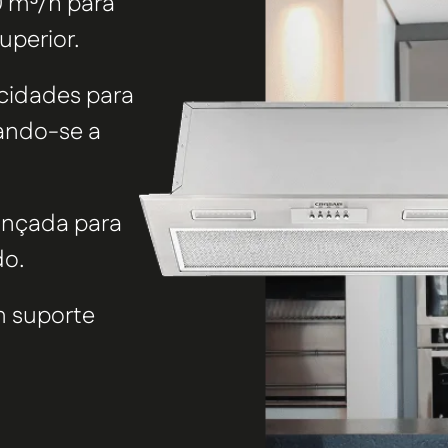
0 m³/h
para
uperior.
ocidades para
ando-se a
ançada para
do.
m suporte