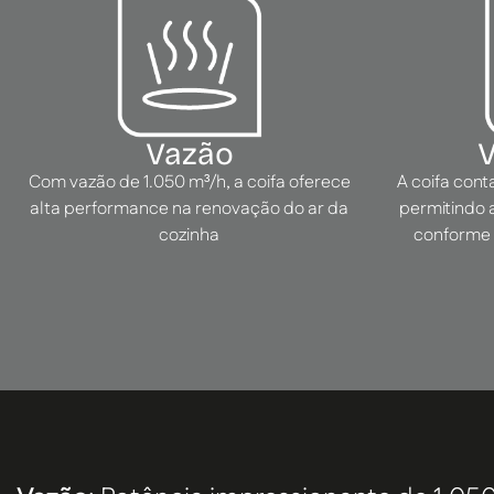
Vazão
V
Com vazão de 1.050 m³/h, a coifa oferece
A coifa cont
alta performance na renovação do ar da
permitindo 
cozinha
conforme 