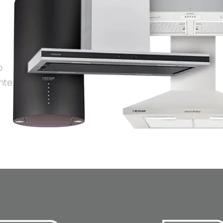
o
nte