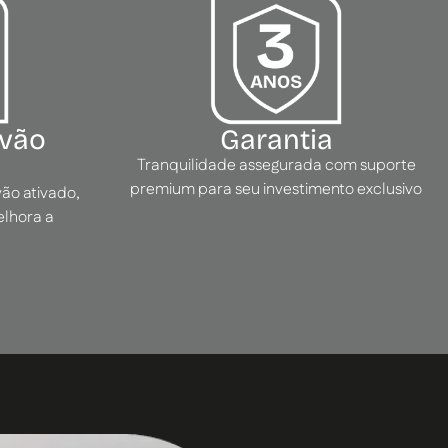
rvão
Garantia
Tranquilidade assegurada com suporte
premium para seu investimento exclusivo
vão ativado,
elhora a