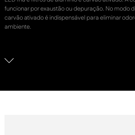
funcionar por exaustão ou depuração. No modo dep
carvão ativado é indispensável para eliminar odore
ambiente.