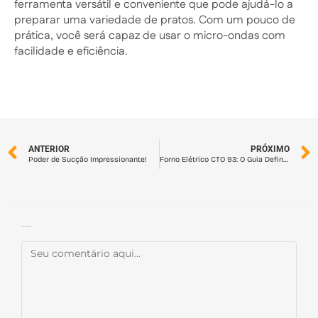
ferramenta versátil e conveniente que pode ajudá-lo a
preparar uma variedade de pratos. Com um pouco de
prática, você será capaz de usar o micro-ondas com
facilidade e eficiência.
ANTERIOR
PRÓXIMO
Poder de Sucção Impressionante!
Forno Elétrico CTO 93: O Guia Definitivo para Cozinhar com Versatilidade e Eficiência
Deixe um comentário