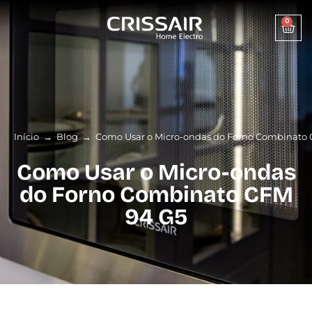
0
Início
→
Blog
→
Como Usar o Micro-ondas do Forno Combinato 
Como Usar o Micro-ondas
do Forno Combinato CFM
94 G5