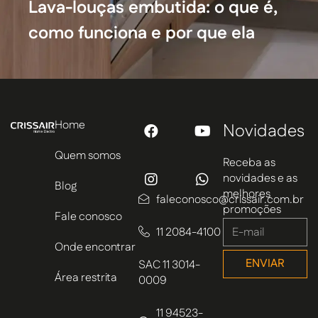
Lava-louças embutida: o que é,
como funciona e por que ela
mudou o projeto da cozinha
Home
Novidades
Quem somos
Receba as
novidades e as
Blog
melhores
faleconosco@crissair.com.br
promoções
Fale conosco
11 2084-4100
Onde encontrar
ENVIAR
SAC 11 3014-
Área restrita
0009
11 94523-