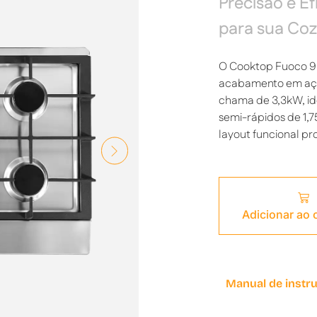
Precisão e Ef
para sua Coz
O Cooktop Fuoco 90
acabamento em aço 
chama de 3,3kW, id
semi-rápidos de 1,
layout funcional pr
Adicionar ao
Manual de instr