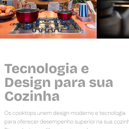
Tecnologia e
Design para sua
Cozinha
Os cooktops unem design moderno e tecnologia
para oferecer desempenho superior na sua cozin