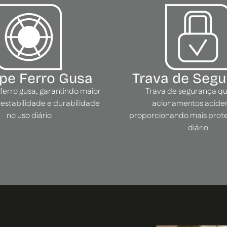
pe Ferro Gusa
Trava de Seg
erro gusa, garantindo maior
Trava de segurança qu
, estabilidade e durabilidade
acionamentos aciden
no uso diário
proporcionando mais prot
diário