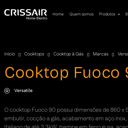
Home
Quem somos
Produtos
B
Início
Cooktops
Cooktop à Gás
Marcas
Versa
Cooktop Fuoco 
Versatile
O cooktop Fuoco 90 possui dimensões de 860 x 
embutir, cocção a gás, acabamento em aço inox
Italiano de até 3,3kW, trempe em ferro gusa, ac