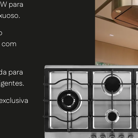
8kW
para
xuoso.
o
o com
da para
igentes.
exclusiva