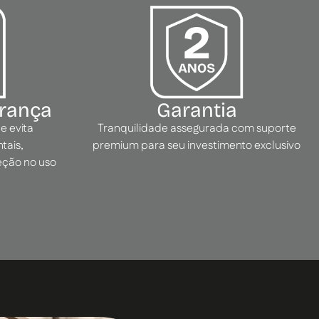
urança
Garantia
e evita
Tranquilidade assegurada com suporte
tais,
premium para seu investimento exclusivo
eção no uso