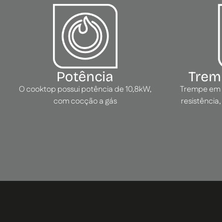
Potência
Trem
O cooktop possui potência de 10,8kW,
Trempe em f
com cocção a gás
resistência