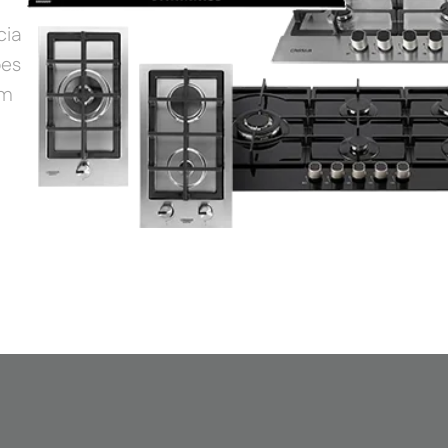
cia
ões
em