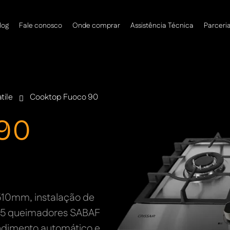
log
Fale conosco
Onde comprar
Assistência Técnica
Parceri
tile
Cooktop Fuoco 90
90
510mm, instalação de
, 5 queimadores SABAF
endimento automático e