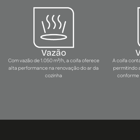
Vazão
V
Com vazão de 1.050 m³/h, a coifa oferece
A coifa cont
alta performance na renovação do ar da
permitindo 
cozinha
conforme 