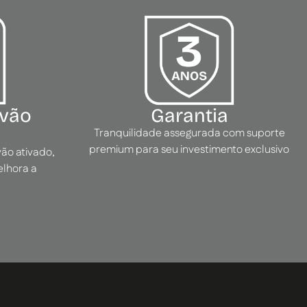
rvão
Garantia
Tranquilidade assegurada com suporte
premium para seu investimento exclusivo
vão ativado,
elhora a