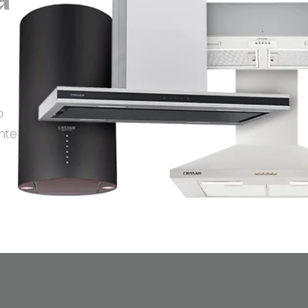
o
nte