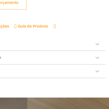
 orçamento
uções
Guia do Produto
o