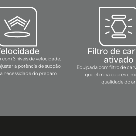
elocidade
Filtro de ca
ativado
a com 3 níveis de velocidade,
ajustar a potência de sucção
Equipada com filtro de car
a necessidade do preparo
que elimina odores e m
qualidade do ar