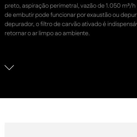
preto, aspiração perimetral, vazão de 1.050 m³/h e
de embutir pode funcionar por exaustão ou dep
depurador, o filtro de carvão ativado é indispensá
retornar o ar limpo ao ambiente.