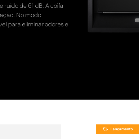
 ruído de 61 dB. A coifa
uração. No modo
vel para eliminar odores e
Lançamento