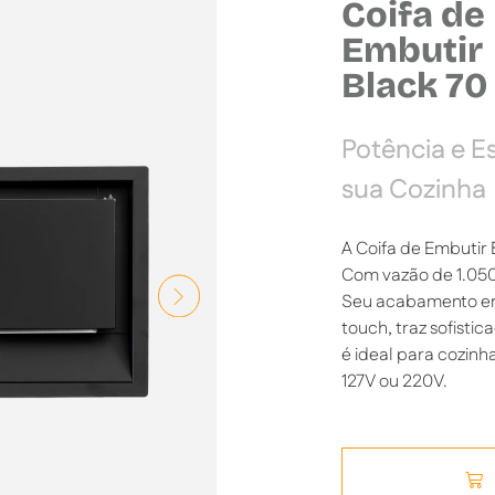
Coifa de
Embutir
Black 70
Potência e Es
sua Cozinha
A Coifa de Embutir 
Com vazão de 1.050 
Seu acabamento em 
touch, traz sofisti
é ideal para cozin
127V ou 220V.