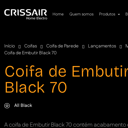
Home
Quem somos
Produtos
B
Início
Coifas
Coifa de Parede
Lançamentos
M
Coifa de Embutir Black 70
Coifa de Embuti
Black 70
All Black
A coifa de Embutir Black 70 contém acabamento e