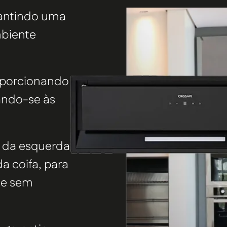
rantindo uma
mbiente
oporcionando
uando-se às
o da esquerda
a coifa, para
 e sem