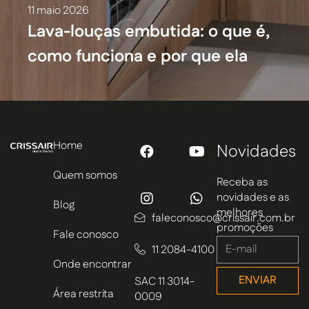
11 maio 2026
Lava-louças embutida: o que é,
como funciona e por que ela
mudou o projeto da cozinha
Home
Novidades
Quem somos
Receba as
novidades e as
Blog
melhores
faleconosco@crissair.com.br
promoções
Fale conosco
11 2084-4100
Onde encontrar
ENVIAR
SAC 11 3014-
Área restrita
0009