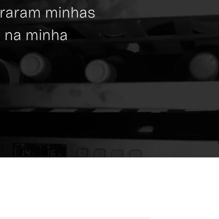
eraram minhas
Eletro
o na minha
avança
Camila F