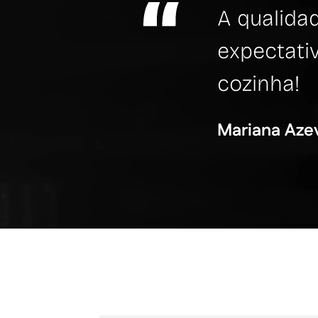
A qualida
expectati
cozinha!
Mariana Aze