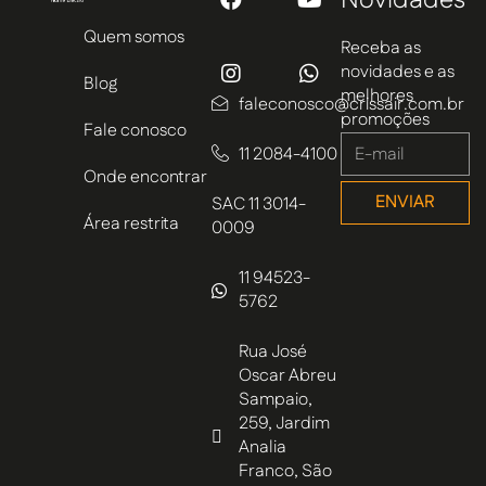
Novidades
Quem somos
Receba as
novidades e as
Blog
melhores
faleconosco@crissair.com.br
promoções
Fale conosco
11 2084-4100
Onde encontrar
ENVIAR
SAC 11 3014-
Área restrita
0009
11 94523-
5762
Rua José
Oscar Abreu
Sampaio,
259, Jardim
Analia
Franco, São